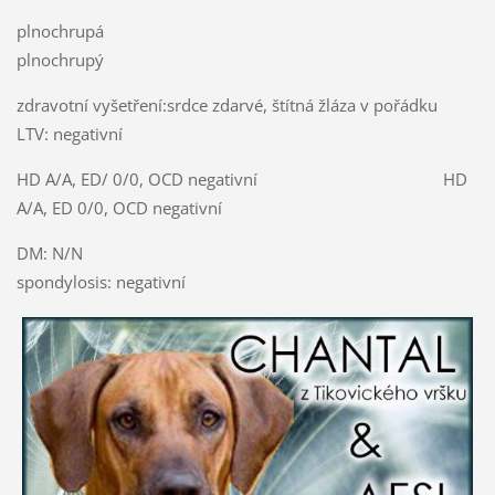
plnochrupá
plnochrupý
zdravotní vyšetření:srdce zdarvé, štítná žláza v pořádku
LTV: negativní
HD A/A, ED/ 0/0, OCD negativní HD
A/A, ED 0/0, OCD negativní
DM: N/N
spondylosis: negativní