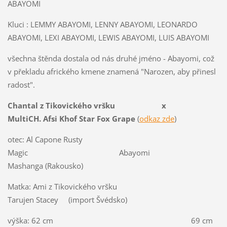
ABAYOMI
Kluci : LEMMY ABAYOMI, LENNY ABAYOMI, LEONARDO
ABAYOMI, LEXI ABAYOMI, LEWIS ABAYOMI, LUIS ABAYOMI
všechna štěnda dostala od nás druhé jméno - Abayomi, což
v překladu afrického kmene znamená "Narozen, aby přinesl
radost".
Chantal z Tikovického vršku x
MultiCH. Afsi Khof Star Fox Grape
(
odkaz zde
)
otec: Al Capone Rusty
Magic Abayomi
Mashanga (Rakousko)
Matka: Ami z Tikovického vršku
Tarujen Stacey (import Švédsko)
výška: 62 cm 69 cm