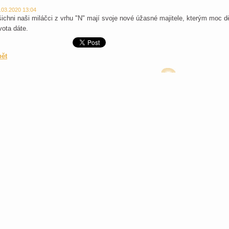
.03.2020 13:04
ichni naši miláčci z vrhu "N" mají svoje nové úžasné majitele, kterým moc dě
vota dáte.
pět