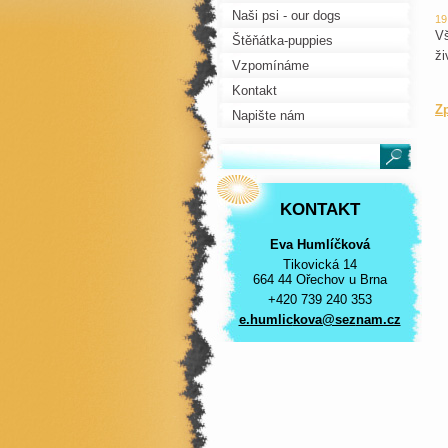
Naši psi - our dogs
19
Vš
Štěňátka-puppies
ži
Vzpomínáme
Kontakt
Z
Napište nám
KONTAKT
Eva Humlíčková
Tikovická 14
664 44 Ořechov u Brna
+420 739 240 353
e.humlic
kova@sez
nam.cz