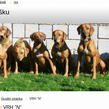
ánek
rss
šku
Úvodní stránka
VRH "N"
VRH "N"