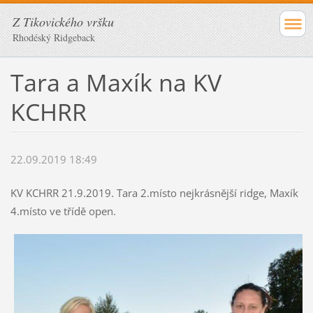
Z Tikovického vršku
Rhodéský Ridgeback
Tara a Maxík na KV
KCHRR
22.09.2019 18:49
KV KCHRR 21.9.2019. Tara 2.místo nejkrásnější ridge, Maxík
4.místo ve třídě open.