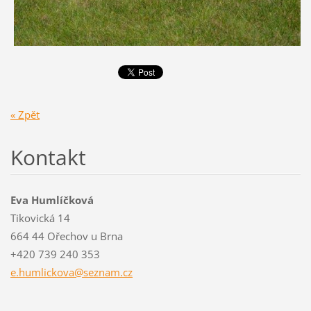
« Zpět
Kontakt
Eva Humlíčková
Tikovická 14
664 44 Ořechov u Brna
+420 739 240 353
e.humlic
kova@sez
nam.cz