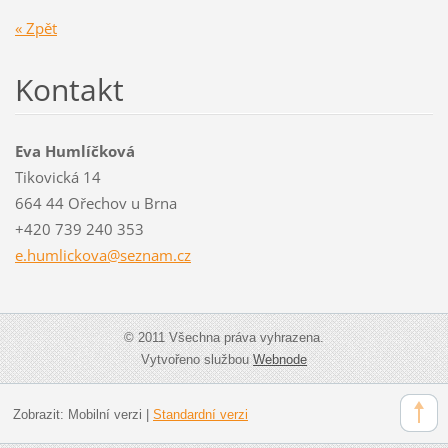
« Zpět
Kontakt
Eva Humlíčková
Tikovická 14
664 44 Ořechov u Brna
+420 739 240 353
e.humlic
kova@sez
nam.cz
© 2011 Všechna práva vyhrazena.
Vytvořeno službou
Webnode
Zobrazit:
Mobilní verzi
|
Standardní verzi