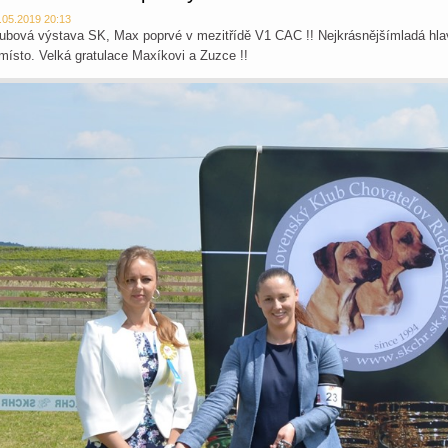
.05.2019 20:13
ubová výstava SK, Max poprvé v mezitřídě V1 CAC !! Nejkrásnějšímladá hlav
místo. Velká gratulace Maxíkovi a Zuzce !!