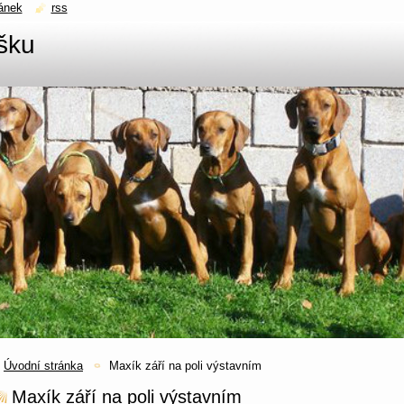
ánek
rss
šku
Úvodní stránka
Maxík září na poli výstavním
Maxík září na poli výstavním