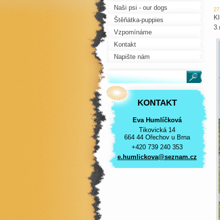
Naši psi - our dogs
27
Kl
Štěňátka-puppies
3.
Vzpomínáme
Kontakt
Napište nám
KONTAKT
Eva Humlíčková
Tikovická 14
664 44 Ořechov u Brna
+420 739 240 353
e.humlic
kova@sez
nam.cz