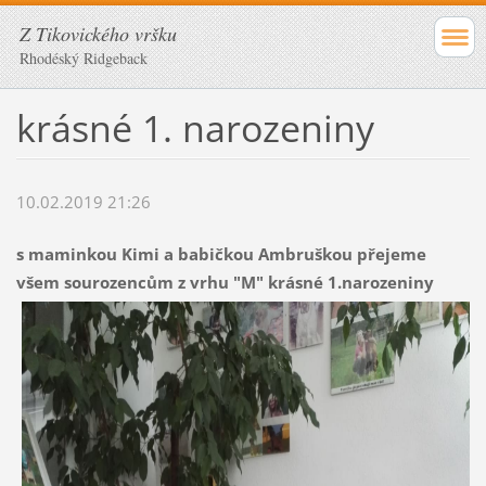
Z Tikovického vršku
Rhodéský Ridgeback
krásné 1. narozeniny
10.02.2019 21:26
s maminkou Kimi a babičkou Ambruškou přejeme
všem sourozencům z vrhu "M" krásné 1.narozeniny