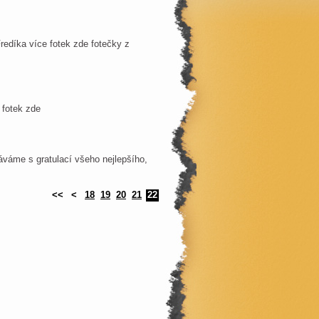
Fredíka více fotek zde fotečky z
 fotek zde
dáváme s gratulací všeho nejlepšího,
<<
<
18
19
20
21
22