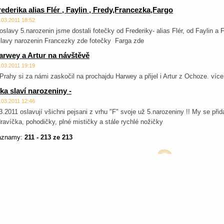
rederika alias Flér , Faylin , Fredy,Francezka,Fargo
.03.2011 18:52
oslavy 5.narozenin jsme dostali fotečky od Frederiky- alias Flér, od Faylin a 
lavy narozenin Francezky zde fotečky Farga zde
arwey a Artur na návštěvě
.03.2011 19:19
Prahy si za námi zaskočil na prochajdu Harwey a přijel i Artur z Ochoze. více
fka slaví narozeniny -
.03.2011 12:46
3.2011 oslavují všichni pejsani z vrhu "F" svoje už 5.narozeniny !! My se při
ravíčka, pohodičky, plné mističky a stále rychlé nožičky
áznamy:
211 - 213 ze 213