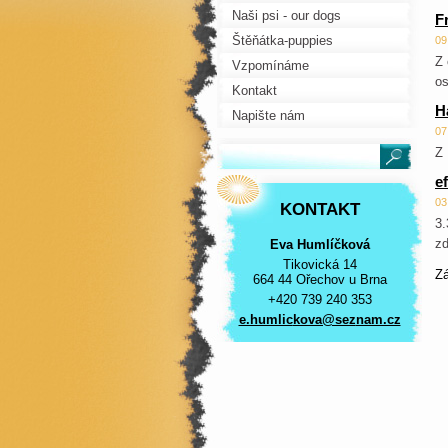
Naši psi - our dogs
F
Štěňátka-puppies
09
Z 
Vzpomínáme
os
Kontakt
H
Napište nám
07
Z 
e
03
KONTAKT
3.
zd
Eva Humlíčková
Tikovická 14
Z
664 44 Ořechov u Brna
+420 739 240 353
e.humlic
kova@sez
nam.cz