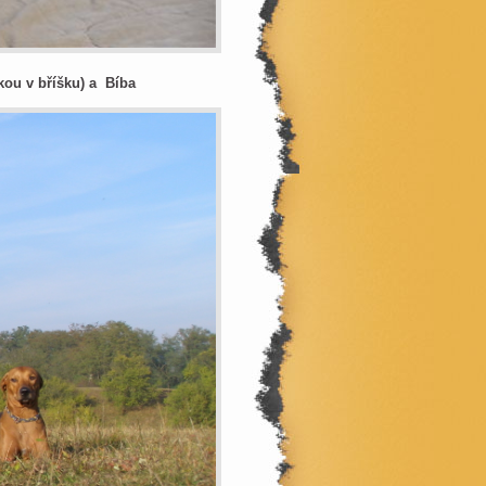
lkou v bříšku) a Bíba