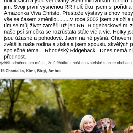
holčičkách a jsou věnovány všem milovníkům tohoto 
jim. Svoji první vysněnou RR holčičku jsem si pořídila
Amazonka Viva Christo. Přestože výstavy a chov neby
vše se časem změnilo.........V roce 2002 jsem založila
tím se můj život zaměřil už jen RR. Ridgebackové mi zm
naše psí smečka se rozrůstala stále víc a víc. Holky j
jsou úžasné a pohodové. Jsem na ně pyšná. Chovem 
zvětšila naše rodina a získala jsem spoustu skvělých 
společné téma - Rhodéský Ridgeback. Dnes nemá nic
přednost.
jvětší odměnou pro mě je , že štěňátka z naší chovatelské stanice obohacují 
15 Chantalka, Kimi, Birgi, Ambra