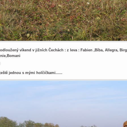
odloužený víkend v jižních Čechách : z leva : Fabien ,Bíba, Allegra, Bi
rnie,Bomani
ještě jednou s mými holčičkami......