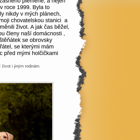
úžasného plemene, a nejen
 v roce 1999. Byla to
ly nikdy v mých plánech,
 moji chovatelskou stanici a
ěnili život. A jak čas běžel,
sou členy naší domácnosti ,
štěňátek se obrovsky
přátel, se kterými mám
 před mými holčičkami
život i jiným rodinám.