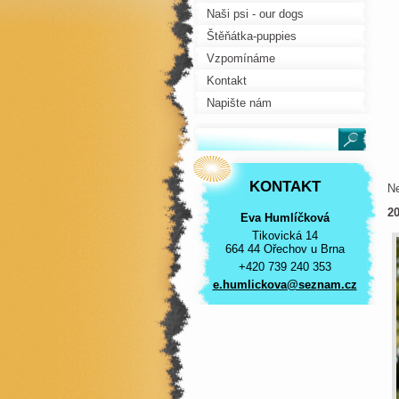
Naši psi - our dogs
Štěňátka-puppies
Vzpomínáme
Kontakt
Napište nám
KONTAKT
Ne
20
Eva Humlíčková
Tikovická 14
664 44 Ořechov u Brna
+420 739 240 353
e.humlic
kova@sez
nam.cz