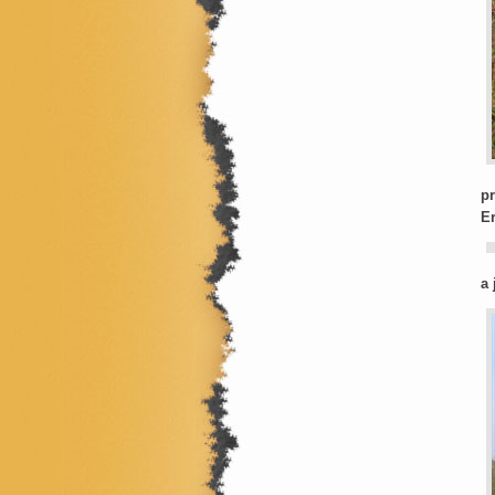
pr
E
a 